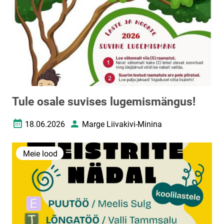
Tule osale suvises lugemismängus!
18.06.2026
Marge Liivakivi-Minina
Loomise kuupäev
Autor
Meie lood