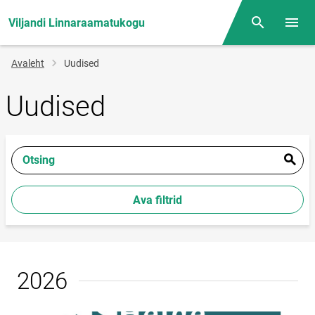
Viljandi Linnaraamatukogu
Otsing
Menüü
Jälglink
Avaleht
Uudised
Uudised
Otsing
Ava filtrid
2026