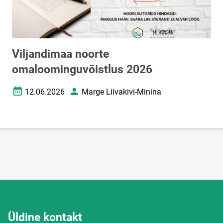
Viljandimaa noorte
omaloominguvõistlus 2026
12.06.2026
Marge Liivakivi-Minina
Loomise kuupäev
Autor
Üldine kontakt