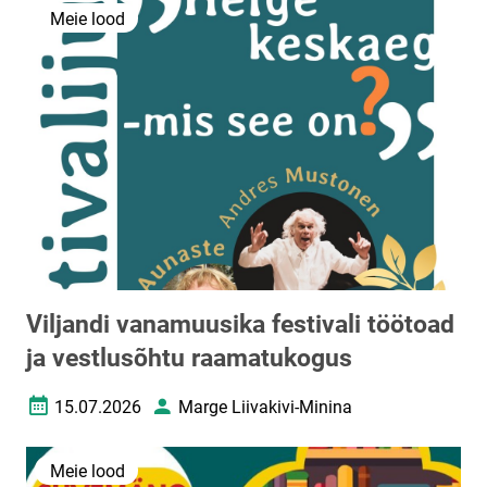
Meie lood
Viljandi vanamuusika festivali töötoad
ja vestlusõhtu raamatukogus
15.07.2026
Marge Liivakivi-Minina
Loomise kuupäev
Autor
Meie lood