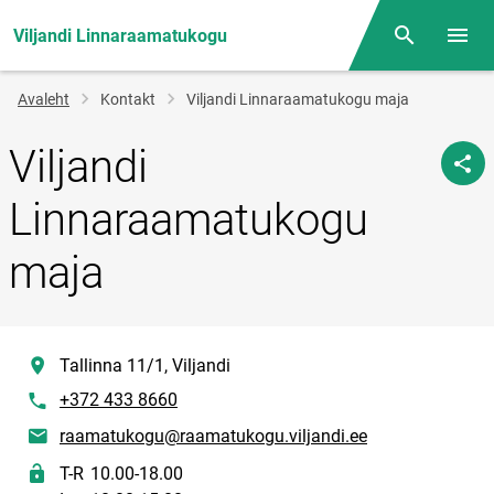
Viljandi Linnaraamatukogu
Otsing
Menüü
Jälglink
Avaleht
Kontakt
Viljandi Linnaraamatukogu maja
Viljandi
Linnaraamatukogu
maja
location
Tallinna 11/1, Viljandi
phone
+372 433 8660
E-post
raamatukogu@raamatukogu.viljandi.ee
Lahtiolekuajad
T-R
10.00-18.00