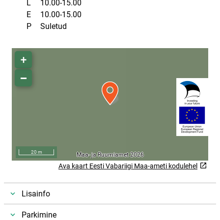
L
10.00-15.00
E
10.00-15.00
P
Suletud
Asukoha kaart
Ava kaart Eesti Vabariigi Maa-ameti kodulehel
Link will open on a new page
Lisainfo
Parkimine