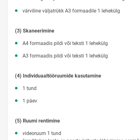
värviline väljatrükk A3 formaadile 1 l
(3) Skaneerimine
A4 formaadis pildi või teksti 1 le
A3 formaadis pildi või teksti 1 leh
(4) Individuaaltööruumide kasutamine
1 tund 1,
1 päev 5
(5) Ruumi rentimine
videoruum 1 tund