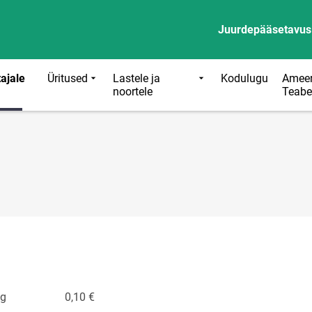
Juurdepääsetavus
ajale
Üritused
Lastele ja
Kodulugu
Ameer
noortele
Teabe
 lehekülg 0,10 €