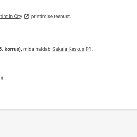
link opens on new page
rint In City
printimise teenust,
link opens on new page
3. korrus),
mida haldab
Sakala Keskus
,
opens on new page
ri