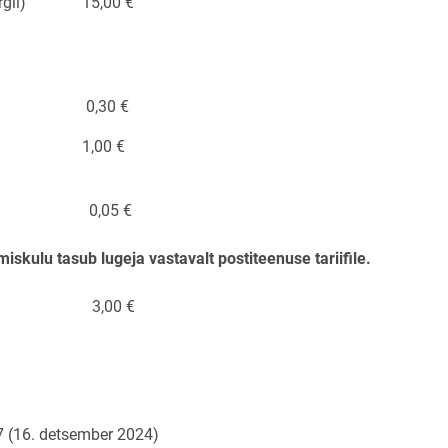
 eesmärgil) 15,00 €
le 0,30 €
1,00 €
5 €
iskulu tasub lugeja vastavalt postiteenuse tariifile.
0 €
27 (16. detsember 2024)