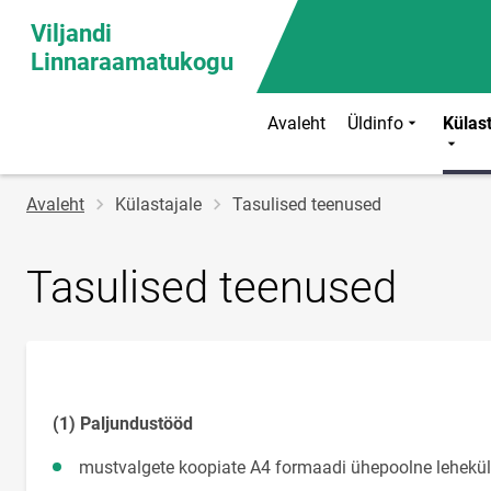
Viljandi
Linnaraamatukogu
Avaleht
Üldinfo
Külast
Jälglink
Avaleht
Külastajale
Tasulised teenused
Tasulised teenused
(1) Paljundustööd
mustvalgete koopiate A4 formaadi ühepoolne