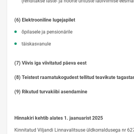
(renditakse laste- ja noorte ürituste läbiviimise
(6) Elektrooniline lugejapilet
õpilasele ja pensionäri
täiskasvanule 
(7) Viivis iga viivitatud päeva eest
0,0
(8) Teistest raamatukogudest tellitud teavikute tagastam
(9) Rikutud turvakiibi asendamine
3,0
Hinnakiri kehtib alates 1. jaanuarist 2025
Kinnitatud Viljandi Linnavalitsuse üldkorraldusega nr 6