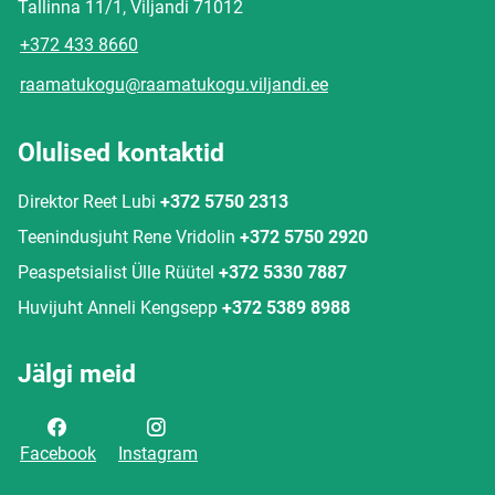
Tallinna 11/1, Viljandi 71012
+372 433 8660
raamatukogu@raamatukogu.viljandi.ee
Olulised kontaktid
Direktor Reet Lubi
+372 5750 2313
Teenindusjuht Rene Vridolin
+372 5750 2920
Peaspetsialist Ülle Rüütel
+372 5330 7887
Huvijuht Anneli Kengsepp
+372 5389 8988
Jälgi meid
Facebook
Instagram