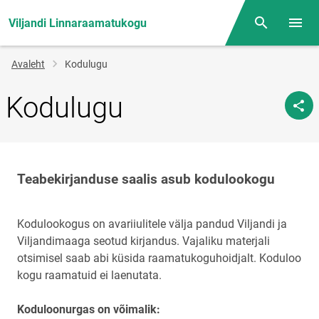
Viljandi Linnaraamatukogu
Otsing
Menüü
Jälglink
Avaleht
Kodulugu
Kodulugu
Teabekirjanduse saalis asub kodulookogu
Kodulookogus on avariiulitele välja pandud Viljandi ja
Viljandimaaga seotud kirjandus. Vajaliku materjali
otsimisel saab abi küsida raamatukoguhoidjalt. Koduloo
kogu raamatuid ei laenutata.
Koduloonurgas on võimalik: