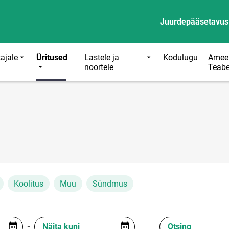
Juurdepääsetavus
ajale
Üritused
Lastele ja
Kodulugu
Ameer
noortele
Teab
Koolitus
Muu
Sündmus
-
Näita kuni
Otsing