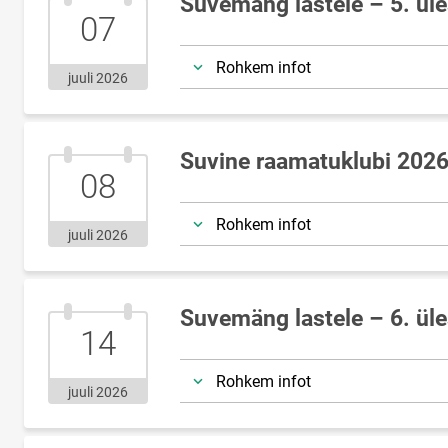
Suvemäng lastele – 5. ül
07.juuli.2026
07
Rohkem infot
juuli 2026
Suvine raamatuklubi 202
08.juuli.2026
08
Rohkem infot
juuli 2026
Suvemäng lastele – 6. ül
14.juuli.2026
14
Rohkem infot
juuli 2026