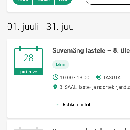
01. juuli - 31. juuli
Suvemäng lastele – 8. ül
28.juuli.2026
28
Muu
juuli 2026
AEG
HIND
10:00 - 18:00
TASUTA
Asukoht
3. SAAL: laste- ja noortekirjandu
Rohkem infot