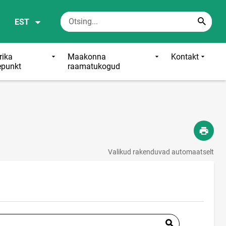
EST
ika
Maakonna
Kontakt
epunkt
raamatukogud
Valikud rakenduvad automaatselt