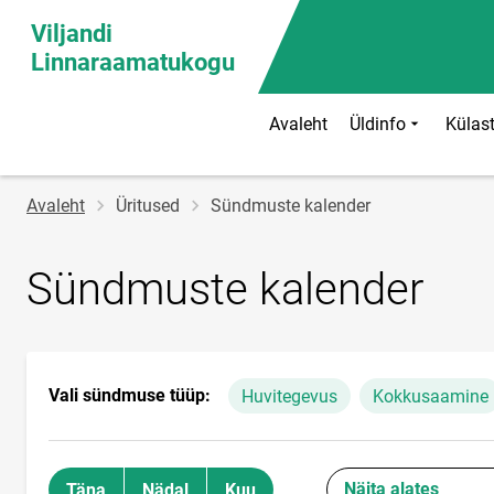
Viljandi
Linnaraamatukogu
Avaleht
Üldinfo
Külast
Jälglink
Avaleht
Üritused
Sündmuste kalender
Sündmuste kalender
Vali sündmuse tüüp:
Huvitegevus
Kokkusaamine
Näita alates
Täna
Nädal
Kuu