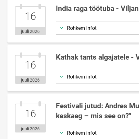
India raga töötuba - Vilja
16.juuli.2026
16
Rohkem infot
juuli 2026
Kathak tants algajatele - 
16.juuli.2026
16
Rohkem infot
juuli 2026
Festivali jutud: Andres M
16.juuli.2026
16
keskaeg – mis see on?"
juuli 2026
Rohkem infot