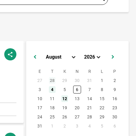
E
T
K
N
R
L
P
27
28
29
30
31
1
2
3
4
5
6
7
8
9
10
11
12
13
14
15
16
17
18
19
20
21
22
23
24
25
26
27
28
29
30
31
1
2
3
4
5
6