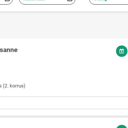
esanne
s (2. korrus)