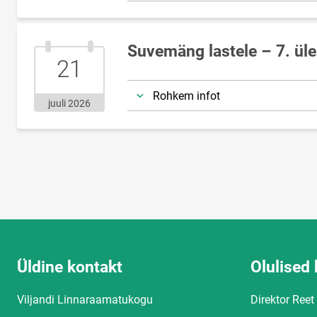
Suvemäng lastele – 7. ül
21.juuli.2026
21
Rohkem infot
juuli 2026
Üldine kontakt
Olulised 
Viljandi Linnaraamatukogu
Direktor Reet