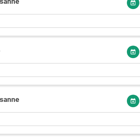
esanne
6
esanne